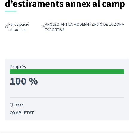
d’estiraments annex al camp
Participació
PROJECTANT LA MODERNITZACIÓ DE LA ZONA
Resultats en filtrar per: Participació ciutadana
Resultats en filtrar per: PROJECTANT LA MODERNIT
ciutadana
ESPORTIVA
Progrés
100 %
Estat
COMPLETAT