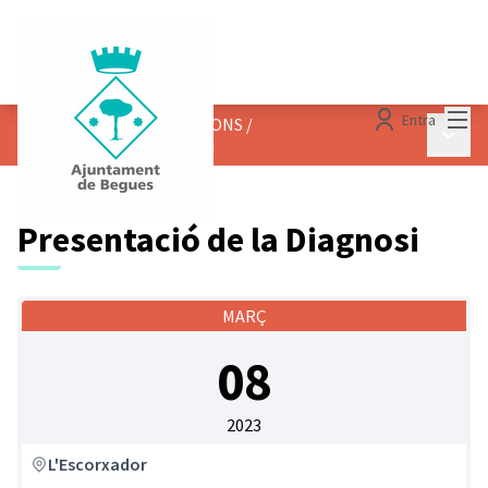
Menú
Entra
TROBADES I PRESENTACIONS
/
Menú p
Presentació de la Diagnosi
Presentació de la Diagnosi
MARÇ
08
2023
L'Escorxador