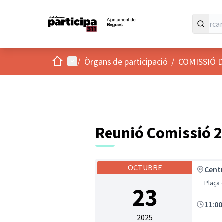
Inici
Menú principal
/
Òrgans de participació
/
COMISSIÓ 
Reunió Comissió 
OCTUBRE
Centr
Plaça 
23
11:0
2025