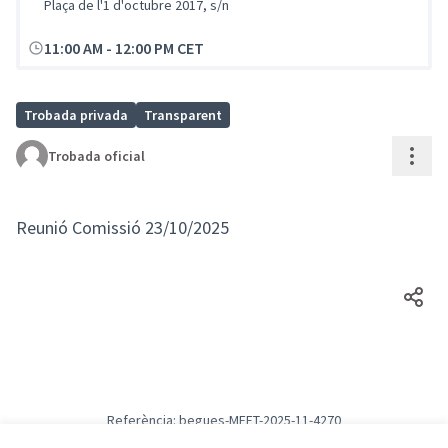
Plaça de l'1 d'octubre 2017, s/n
11:00 AM
-
12:00 PM CET
Trobada privada
Transparent
Cont
Trobada oficial
Reunió Comissió 23/10/2025
Referència: begues-MEET-2025-11-4270
Versió 2
(de 2)
veure altres versions