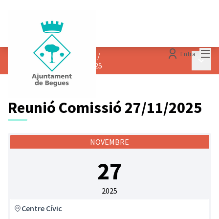
Menú
Entra
CALENDARI DE REUNIONS
/
Menú p
Reunió Comissió 27/11/2025
Reunió Comissió 27/11/2025
NOVEMBRE
27
2025
Centre Cívic