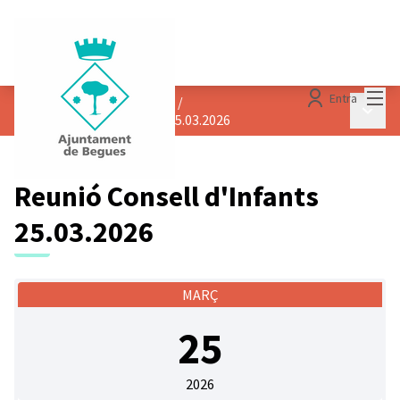
Menú
Entra
CALENDARI DE REUNIONS
/
Menú p
Reunió Consell d'Infants 25.03.2026
Reunió Consell d'Infants
25.03.2026
MARÇ
25
2026