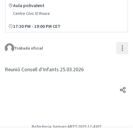
Aula polivalent
Centre Cívic El Roure
17:30 PM
-
19:00 PM CET
Cont
Trobada oficial
Reunió Consell d'Infants 25.03.2026
Referència: begues-MEET-2025-12-4307
Versió 2
(de 2)
veure altres versions