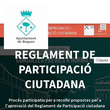
Menú
Entra
NORMATIVA EN PROCÉS D'APROVACIÓ
/
Menú principa
Seguir
REGLAMENT DE PARTICIPACIÓ CIUTADANA
REGLAMENT DE
Ajuda
PARTICIPACIÓ
CIUTADANA
Procés participatiu per a recollir propostes per a
l'aprovació del Reglament de Participació ciutadana