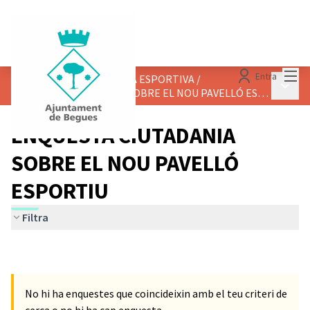
Menú
Entra
NOU PAVELLÓ DE LA ZONA ESPORTIVA
/
Menú p
ENQUESTA CIUTADANIA SOBRE EL NOU PAVELLÓ ESPORTIU
ENQUESTA CIUTADANIA
SOBRE EL NOU PAVELLÓ
ESPORTIU
Filtra
No hi ha enquestes que coincideixin amb el teu criteri de