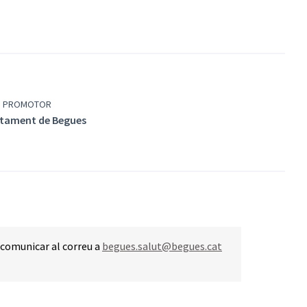
P PROMOTOR
tament de Begues
 comunicar al correu a
begues.salut@begues.cat