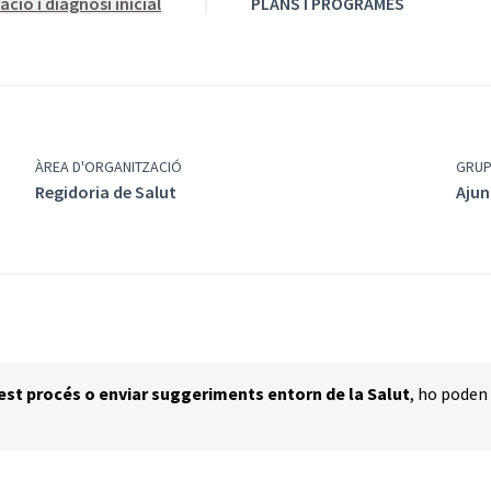
ció i diagnosi inicial
PLANS I PROGRAMES
ÀREA D'ORGANITZACIÓ
GRU
Regidoria de Salut
Ajun
est procés o enviar suggeriments entorn de la Salut
, ho poden