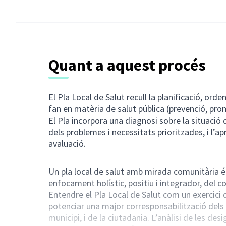
Quant a aquest procés
El Pla Local de Salut recull la planificació, ord
fan en matèria de salut pública (prevenció, prom
El Pla incorpora una diagnosi sobre la situació d
dels problemes i necessitats prioritzades, i l’a
avaluació.
Un pla local de salut amb mirada comunitària és
enfocament holístic, positiu i integrador, del c
Entendre el Pla Local de Salut com un exercici d
potenciar una major corresponsabilització dels 
municipi, i de la ciutadania. L’anàlisi de les des