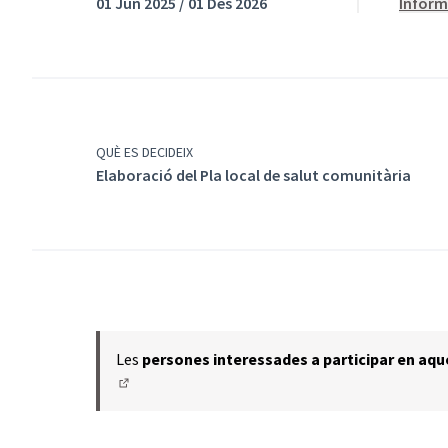
01 Jun 2025 / 01 Des 2026
Informa
QUÈ ES DECIDEIX
Elaboració del Pla local de salut comunitària
Les
persones interessades a participar en aqu
(Obrir en una pestanya nova)