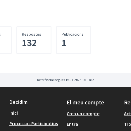
s
Respostes
Publicacions
132
1
Referència: begues-PART-2025-06-1867
Decidim
El meu compte
Re
Inici
Crea un compte
Act
Processos Participatius
Entra
Tr