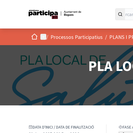
Inici
Menú principal
/
Processos Participatius
/
PLANS I 
PLA LO
DATA D'INICI / DATA DE FINALITZACIÓ
FASE 